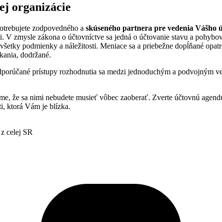
ej organizácie
potrebujete zodpovedného a
skúseného partnera pre vedenia Vášho ú
sti. V zmysle zákona o účtovníctve sa jedná o účtovanie stavu a pohybo
šetky podmienky a náležitosti. Meniace sa a priebežne dopĺňané opatre
kania, dodržané.
dporúčané prístupy rozhodnutia sa medzi jednoduchým a podvojným ve
e, že sa nimi nebudete musieť vôbec zaoberať. Zverte účtovnú agendu 
i, ktorá Vám je blízka.
 z celej SR