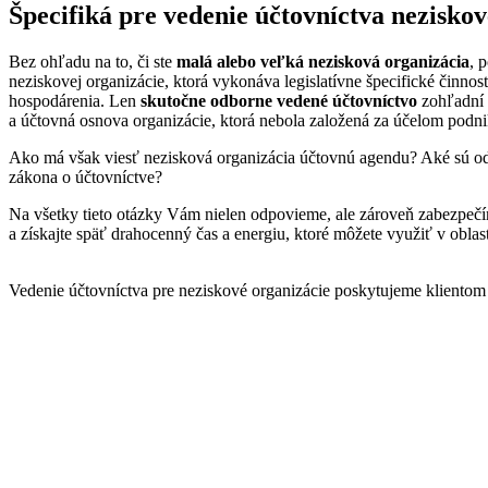
Špecifiká pre vedenie účtovníctva neziskov
Bez ohľadu na to, či ste
malá alebo veľká nezisková organizácia
, 
neziskovej organizácie, ktorá vykonáva legislatívne špecifické činno
hospodárenia. Len
skutočne odborne vedené účtovníctvo
zohľadní v
a účtovná osnova organizácie, ktorá nebola založená za účelom podni
Ako má však viesť nezisková organizácia účtovnú agendu? Aké sú o
zákona o účtovníctve?
Na všetky tieto otázky Vám nielen odpovieme, ale zároveň zabezpečím
a získajte späť drahocenný čas a energiu, ktoré môžete využiť v oblast
Vedenie účtovníctva pre neziskové organizácie poskytujeme klientom