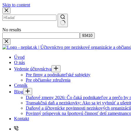
Skip to content
No results
Úvod
O nás
Vedenie účtovníctva
Pre firmy a podnikateľské subjekty
Pre občianske združenia
Cenník
Blog
Daňové zmeny 2026: Čo čaká podnikateľov a prečo by ma
Transakčná daň a neziskovky: Ako sa jej vyhnúť a ušetri
Daňové a účtovnícke povinnosti neziskových organizáci
Povinný príspevok na športovú činnosť detí zamestnanco
Kontakt