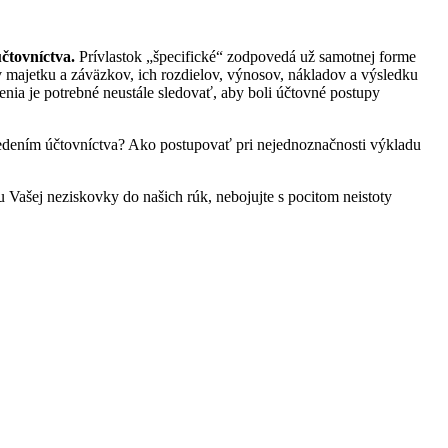
čtovníctva.
Prívlastok „špecifické“ zodpovedá už samotnej forme
v majetku a záväzkov, ich rozdielov, výnosov, nákladov a výsledku
nia je potrebné neustále sledovať, aby boli účtovné postupy
dením účtovníctva? Ako postupovať pri nejednoznačnosti výkladu
Vašej neziskovky do našich rúk, nebojujte s pocitom neistoty