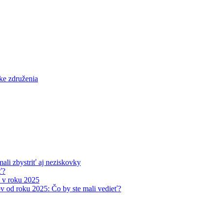
li zbystriť aj neziskovky
ť?
í v roku 2025
v od roku 2025: Čo by ste mali vedieť?