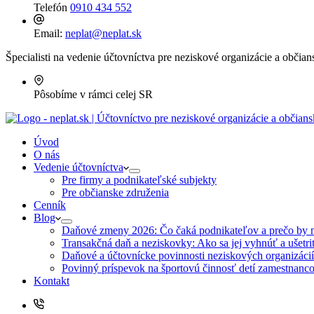
Telefón
0910 434 552
Email:
neplat@neplat.sk
Špecialisti na vedenie účtovníctva pre neziskové organizácie a občia
Pôsobíme v rámci celej SR
Úvod
O nás
Vedenie účtovníctva
Pre firmy a podnikateľské subjekty
Pre občianske združenia
Cenník
Blog
Daňové zmeny 2026: Čo čaká podnikateľov a prečo by ma
Transakčná daň a neziskovky: Ako sa jej vyhnúť a ušetri
Daňové a účtovnícke povinnosti neziskových organizáci
Povinný príspevok na športovú činnosť detí zamestnanco
Kontakt