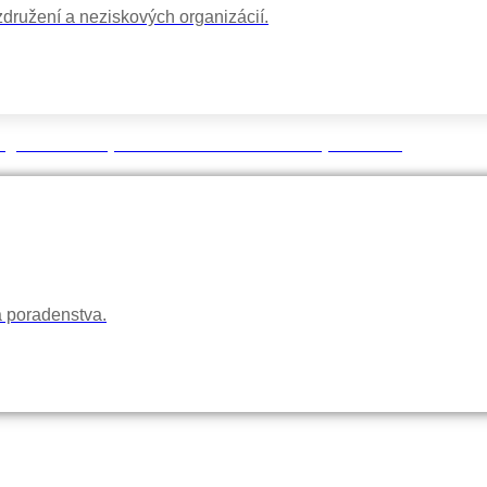
družení a neziskových organizácií.
rganizácie majú dlhoročné skúsenosti v tejto oblasti.
a poradenstva.