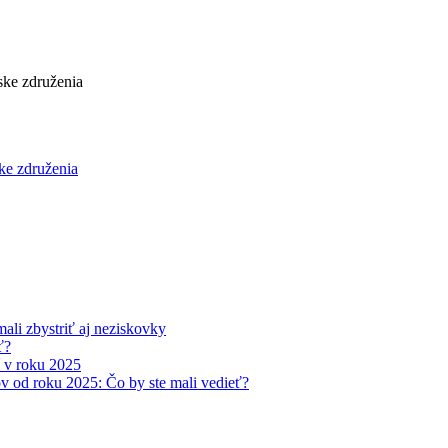
nske združenia
li zbystriť aj neziskovky
ť?
í v roku 2025
v od roku 2025: Čo by ste mali vedieť?