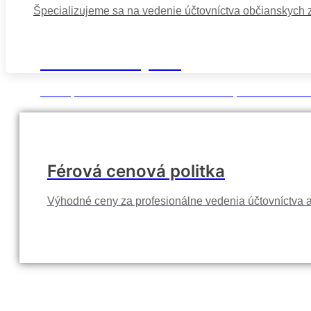
Špecializujeme sa na vedenie účtovníctva občianskych z
Profesionálny tím
Naši špecialisti na vedenie účtovníctva pre neziskové o
Férová cenová politka
Výhodné ceny za profesionálne vedenia účtovníctva 