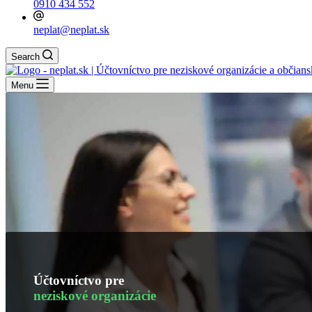
0910 434 552
neplat@neplat.sk
Search
Menu
Účtovníctvo pre
neziskové organizácie