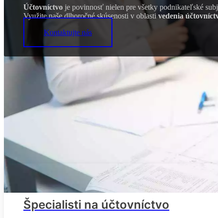
Účtovníctvo
je povinnosť nielen pre všetky podnikateľské subje
Využite naše dlhoročné skúsenosti v oblasti
vedenia účtovníct
Kontaktujte nás
Špecialisti na účtovníctvo